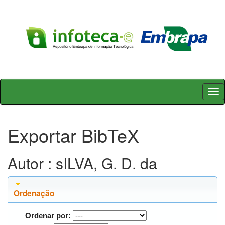
Skip
navigation
Exportar BibTeX
Autor : sILVA, G. D. da
Ordenação
Ordenar por: