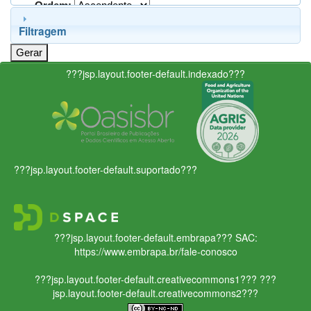
Ordem:
Filtragem
???jsp.layout.footer-default.indexado???
???jsp.layout.footer-default.suportado???
???jsp.layout.footer-default.embrapa???
SAC:
https://www.embrapa.br/fale-conosco
???jsp.layout.footer-default.creativecommons1???
???
jsp.layout.footer-default.creativecommons2???