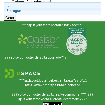
Ordem:
Filtragem
???jsp.layout.footer-default.indexado???
???jsp.layout.footer-default.suportado???
???jsp.layout.footer-default.embrapa???
SAC:
https://www.embrapa.br/fale-conosco
???jsp.layout.footer-default.creativecommons1???
???
jsp.layout.footer-default.creativecommons2???