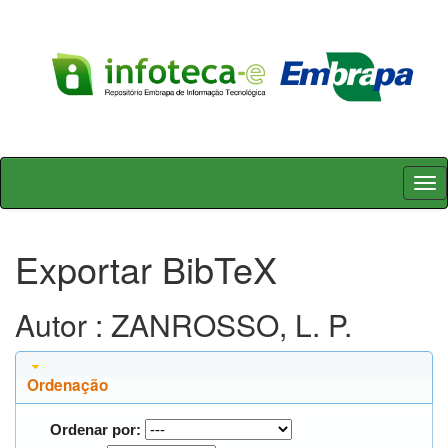
Skip
navigation
Exportar BibTeX
Autor : ZANROSSO, L. P.
Ordenação
Ordenar por: