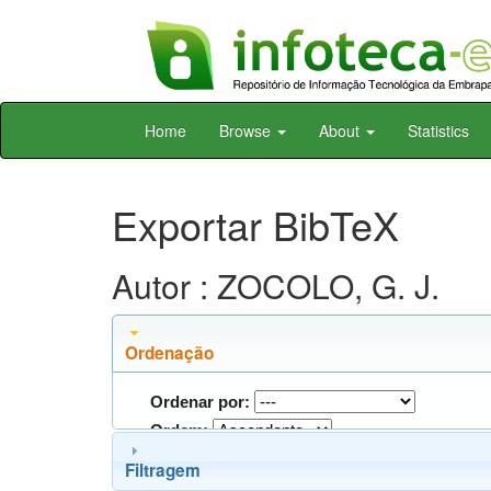
Skip
Home
Browse
About
Statistics
navigation
Exportar BibTeX
Autor : ZOCOLO, G. J.
Ordenação
Ordenar por:
Ordem:
Filtragem