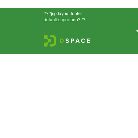
???jsp.layout.footer-
default.suportado???
?