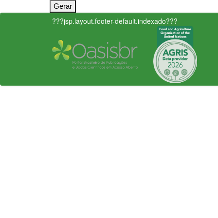
???jsp.layout.footer-default.indexado???