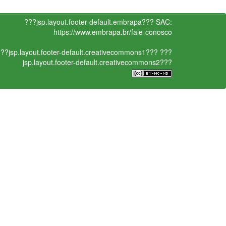
???jsp.layout.footer-default.embrapa???
SAC:
https://www.embrapa.br/fale-conosco
??jsp.layout.footer-default.creativecommons1???
???
jsp.layout.footer-default.creativecommons2???