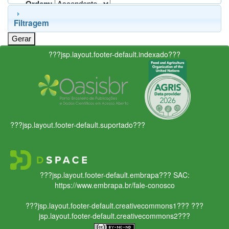
Ordem:
Filtragem
???jsp.layout.footer-default.indexado???
???jsp.layout.footer-default.suportado???
???jsp.layout.footer-default.embrapa???
SAC:
https://www.embrapa.br/fale-conosco
???jsp.layout.footer-default.creativecommons1???
???
jsp.layout.footer-default.creativecommons2???