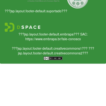
???jsp.layout.footer-default.suportado???
???jsp.layout.footer-default.embrapa???
SAC:
https://www.embrapa.br/fale-conosco
???jsp.layout.footer-default.creativecommons1???
???
jsp.layout.footer-default.creativecommons2???