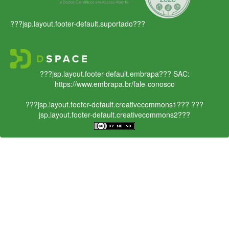
???jsp.layout.footer-default.suportado???
???jsp.layout.footer-default.embrapa???
SAC:
https://www.embrapa.br/fale-conosco
???jsp.layout.footer-default.creativecommons1???
???
jsp.layout.footer-default.creativecommons2???