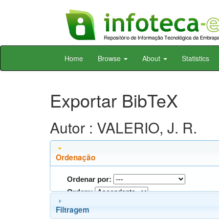
Skip
Home
Browse
About
Statistics
navigation
Exportar BibTeX
Autor : VALERIO, J. R.
Ordenação
Ordenar por:
Ordem:
Filtragem