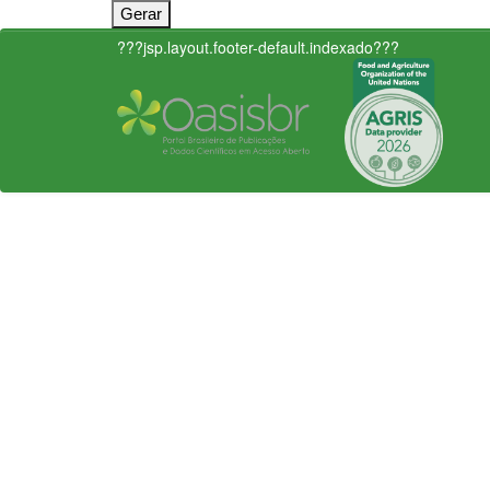
???jsp.layout.footer-default.indexado???