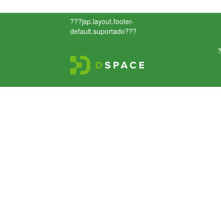
???jsp.layout.footer-
default.suportado???
?