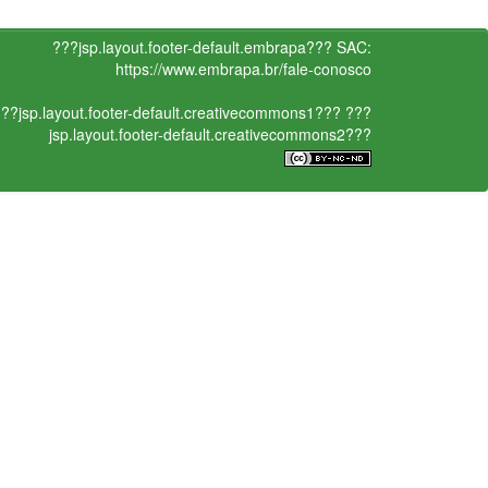
???jsp.layout.footer-default.embrapa???
SAC:
https://www.embrapa.br/fale-conosco
??jsp.layout.footer-default.creativecommons1???
???
jsp.layout.footer-default.creativecommons2???