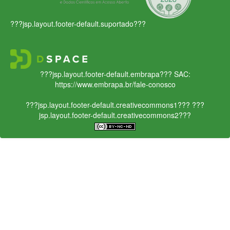
???jsp.layout.footer-default.suportado???
???jsp.layout.footer-default.embrapa???
SAC:
https://www.embrapa.br/fale-conosco
???jsp.layout.footer-default.creativecommons1???
???
jsp.layout.footer-default.creativecommons2???