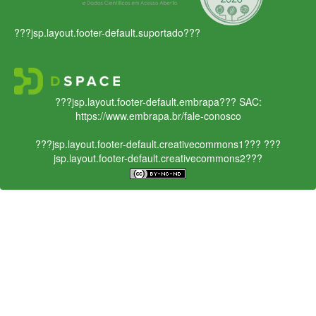
???jsp.layout.footer-default.suportado???
???jsp.layout.footer-default.embrapa???
SAC:
https://www.embrapa.br/fale-conosco
???jsp.layout.footer-default.creativecommons1???
???
jsp.layout.footer-default.creativecommons2???