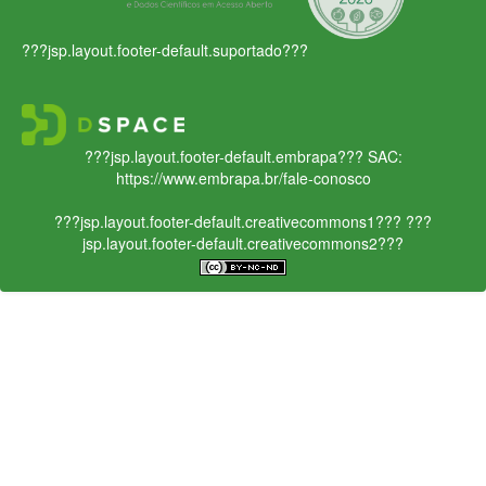
???jsp.layout.footer-default.suportado???
???jsp.layout.footer-default.embrapa???
SAC:
https://www.embrapa.br/fale-conosco
???jsp.layout.footer-default.creativecommons1???
???
jsp.layout.footer-default.creativecommons2???