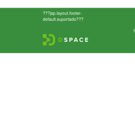
???jsp.layout.footer-
default.suportado???
?