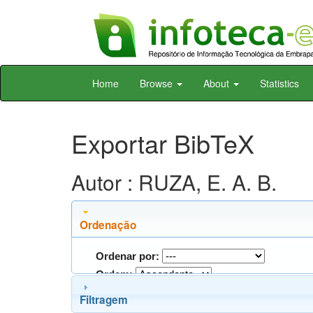
Skip
Home
Browse
About
Statistics
navigation
Exportar BibTeX
Autor : RUZA, E. A. B.
Ordenação
Ordenar por:
Ordem:
Filtragem