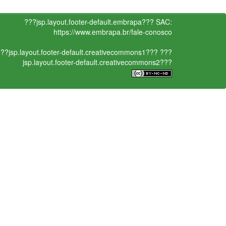
???jsp.layout.footer-default.embrapa???
SAC:
https://www.embrapa.br/fale-conosco
??jsp.layout.footer-default.creativecommons1???
???
jsp.layout.footer-default.creativecommons2???