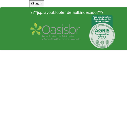
???jsp.layout.footer-default.indexado???