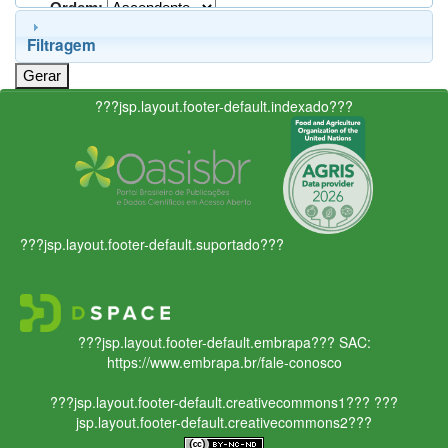
Ordem:
Filtragem
???jsp.layout.footer-default.indexado???
???jsp.layout.footer-default.suportado???
???jsp.layout.footer-default.embrapa???
SAC:
https://www.embrapa.br/fale-conosco
???jsp.layout.footer-default.creativecommons1???
???
jsp.layout.footer-default.creativecommons2???