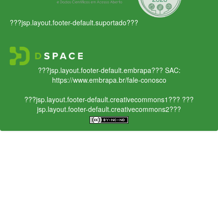
???jsp.layout.footer-default.suportado???
???jsp.layout.footer-default.embrapa???
SAC:
https://www.embrapa.br/fale-conosco
???jsp.layout.footer-default.creativecommons1???
???
jsp.layout.footer-default.creativecommons2???