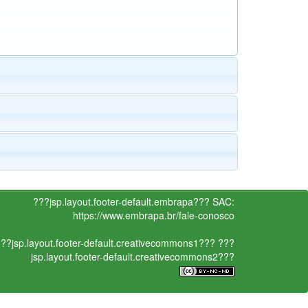
???jsp.layout.footer-default.embrapa???
SAC:
https://www.embrapa.br/fale-conosco
??jsp.layout.footer-default.creativecommons1???
???
jsp.layout.footer-default.creativecommons2???