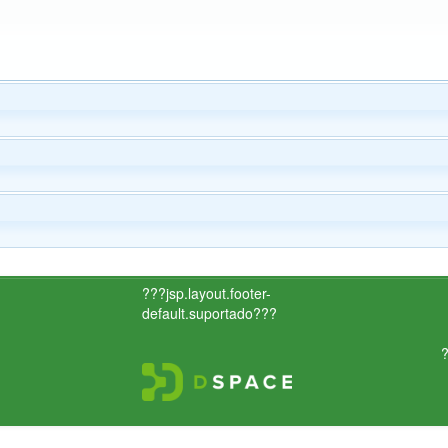
???jsp.layout.footer-
default.suportado???
?