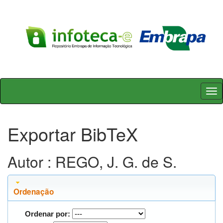
Skip
navigation
Exportar BibTeX
Autor : REGO, J. G. de S.
Ordenação
Ordenar por: