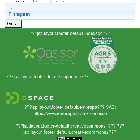
Ordem:
Filtragem
???jsp.layout.footer-default.indexado???
???jsp.layout.footer-default.suportado???
???jsp.layout.footer-default.embrapa???
SAC:
https://www.embrapa.br/fale-conosco
???jsp.layout.footer-default.creativecommons1???
???
jsp.layout.footer-default.creativecommons2???