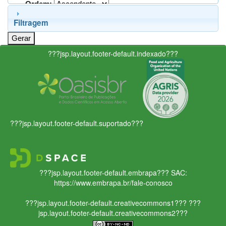
Ordem:
Filtragem
???jsp.layout.footer-default.indexado???
???jsp.layout.footer-default.suportado???
???jsp.layout.footer-default.embrapa???
SAC:
https://www.embrapa.br/fale-conosco
???jsp.layout.footer-default.creativecommons1???
???
jsp.layout.footer-default.creativecommons2???