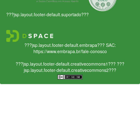
???jsp.layout.footer-default.suportado???
???jsp.layout.footer-default.embrapa???
SAC:
https://www.embrapa.br/fale-conosco
???jsp.layout.footer-default.creativecommons1???
???
jsp.layout.footer-default.creativecommons2???