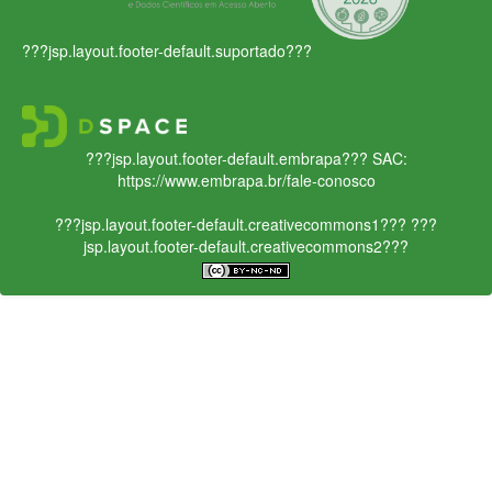
???jsp.layout.footer-default.suportado???
???jsp.layout.footer-default.embrapa???
SAC:
https://www.embrapa.br/fale-conosco
???jsp.layout.footer-default.creativecommons1???
???
jsp.layout.footer-default.creativecommons2???