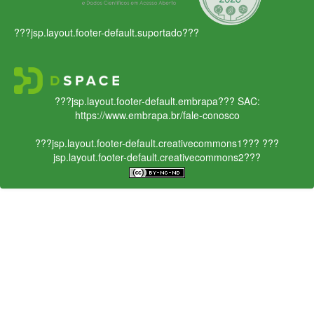
???jsp.layout.footer-default.suportado???
???jsp.layout.footer-default.embrapa???
SAC:
https://www.embrapa.br/fale-conosco
???jsp.layout.footer-default.creativecommons1???
???
jsp.layout.footer-default.creativecommons2???