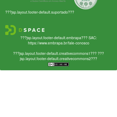
???jsp.layout.footer-default.suportado???
???jsp.layout.footer-default.embrapa???
SAC:
https://www.embrapa.br/fale-conosco
???jsp.layout.footer-default.creativecommons1???
???
jsp.layout.footer-default.creativecommons2???