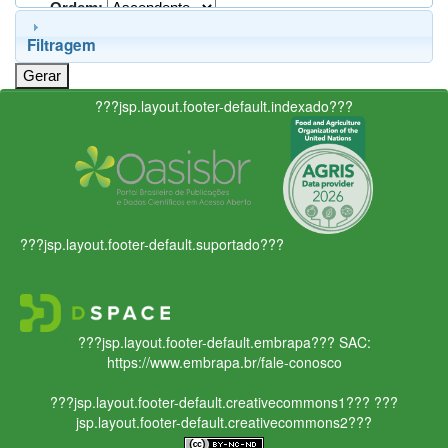
Ordem:
Filtragem
???jsp.layout.footer-default.indexado???
???jsp.layout.footer-default.suportado???
???jsp.layout.footer-default.embrapa???
SAC:
https://www.embrapa.br/fale-conosco
???jsp.layout.footer-default.creativecommons1???
???
jsp.layout.footer-default.creativecommons2???