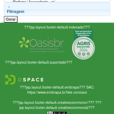
Ordem:
Filtragem
???jsp.layout.footer-default.indexado???
???jsp.layout.footer-default.suportado???
???jsp.layout.footer-default.embrapa???
SAC:
https://www.embrapa.br/fale-conosco
???jsp.layout.footer-default.creativecommons1???
???
jsp.layout.footer-default.creativecommons2???