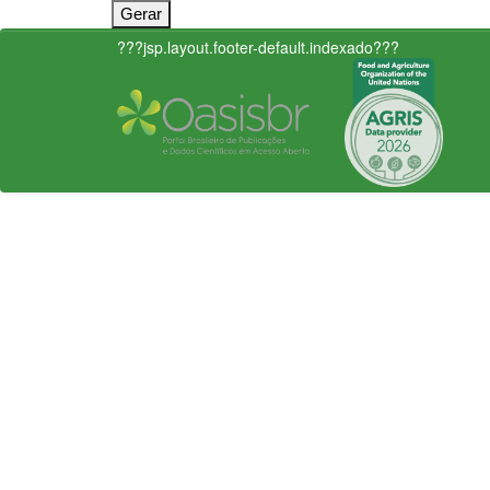
???jsp.layout.footer-default.indexado???