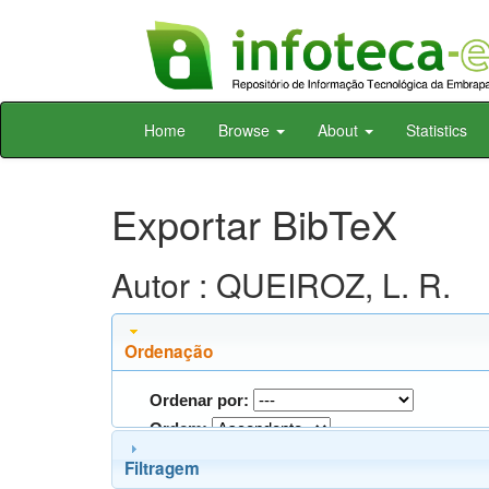
Skip
Home
Browse
About
Statistics
navigation
Exportar BibTeX
Autor : QUEIROZ, L. R.
Ordenação
Ordenar por:
Ordem:
Filtragem