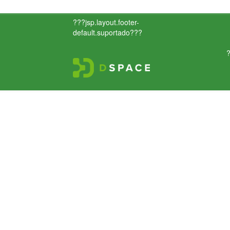
???jsp.layout.footer-
default.suportado???
?