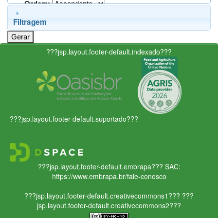
Ordem:
Filtragem
???jsp.layout.footer-default.indexado???
???jsp.layout.footer-default.suportado???
???jsp.layout.footer-default.embrapa???
SAC:
https://www.embrapa.br/fale-conosco
???jsp.layout.footer-default.creativecommons1???
???
jsp.layout.footer-default.creativecommons2???