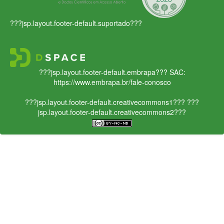
???jsp.layout.footer-default.suportado???
???jsp.layout.footer-default.embrapa???
SAC:
https://www.embrapa.br/fale-conosco
???jsp.layout.footer-default.creativecommons1???
???
jsp.layout.footer-default.creativecommons2???