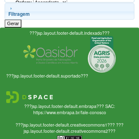
Ordem:
Filtragem
???jsp.layout.footer-default.indexado???
???jsp.layout.footer-default.suportado???
???jsp.layout.footer-default.embrapa???
SAC:
https://www.embrapa.br/fale-conosco
???jsp.layout.footer-default.creativecommons1???
???
jsp.layout.footer-default.creativecommons2???