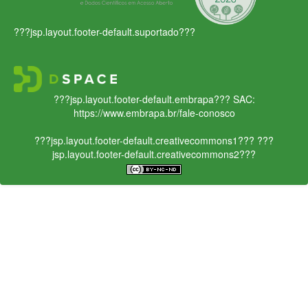
???jsp.layout.footer-default.suportado???
???jsp.layout.footer-default.embrapa???
SAC:
https://www.embrapa.br/fale-conosco
???jsp.layout.footer-default.creativecommons1???
???
jsp.layout.footer-default.creativecommons2???