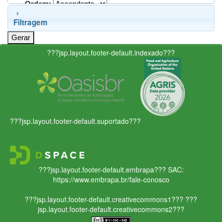
Ordem:
Filtragem
???jsp.layout.footer-default.indexado???
???jsp.layout.footer-default.suportado???
???jsp.layout.footer-default.embrapa???
SAC:
https://www.embrapa.br/fale-conosco
???jsp.layout.footer-default.creativecommons1???
???
jsp.layout.footer-default.creativecommons2???