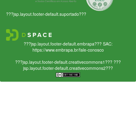
???jsp.layout.footer-default.suportado???
???jsp.layout.footer-default.embrapa???
SAC:
https://www.embrapa.br/fale-conosco
???jsp.layout.footer-default.creativecommons1???
???
jsp.layout.footer-default.creativecommons2???