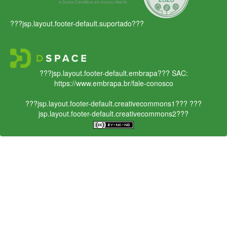
???jsp.layout.footer-default.suportado???
???jsp.layout.footer-default.embrapa???
SAC:
https://www.embrapa.br/fale-conosco
???jsp.layout.footer-default.creativecommons1???
???
jsp.layout.footer-default.creativecommons2???