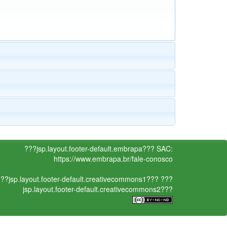
???jsp.layout.footer-default.embrapa???
SAC:
https://www.embrapa.br/fale-conosco
??jsp.layout.footer-default.creativecommons1???
???
jsp.layout.footer-default.creativecommons2???