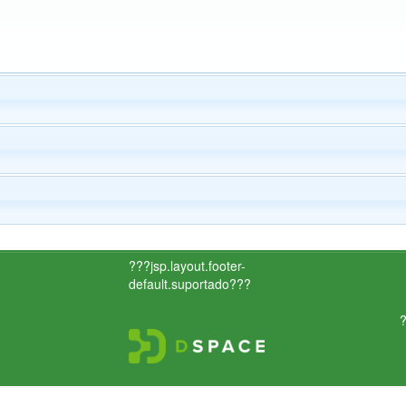
???jsp.layout.footer-
default.suportado???
?