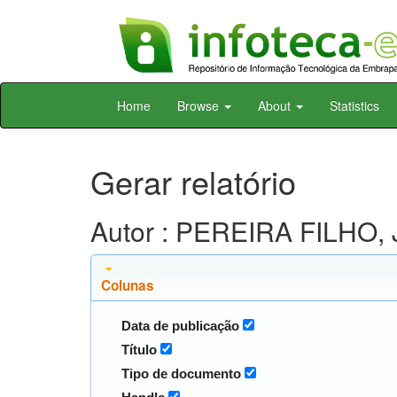
Skip
Home
Browse
About
Statistics
navigation
Gerar relatório
Autor : PEREIRA FILHO, 
Colunas
Data de publicação
Título
Tipo de documento