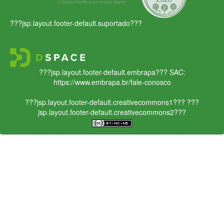
???jsp.layout.footer-default.suportado???
???jsp.layout.footer-default.embrapa???
SAC:
https://www.embrapa.br/fale-conosco
???jsp.layout.footer-default.creativecommons1???
???
jsp.layout.footer-default.creativecommons2???