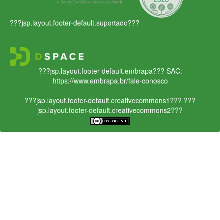
???jsp.layout.footer-default.suportado???
???jsp.layout.footer-default.embrapa???
SAC:
https://www.embrapa.br/fale-conosco
???jsp.layout.footer-default.creativecommons1???
???
jsp.layout.footer-default.creativecommons2???