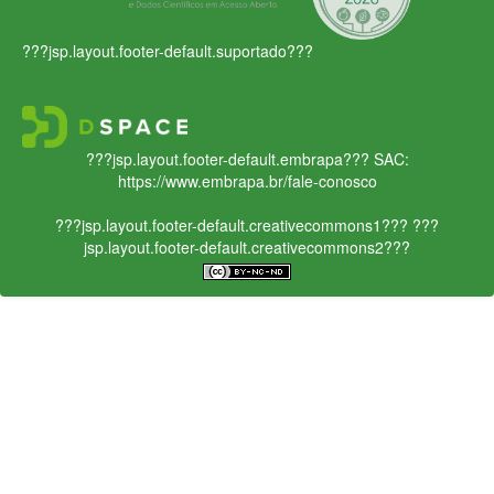
???jsp.layout.footer-default.suportado???
???jsp.layout.footer-default.embrapa???
SAC:
https://www.embrapa.br/fale-conosco
???jsp.layout.footer-default.creativecommons1???
???
jsp.layout.footer-default.creativecommons2???