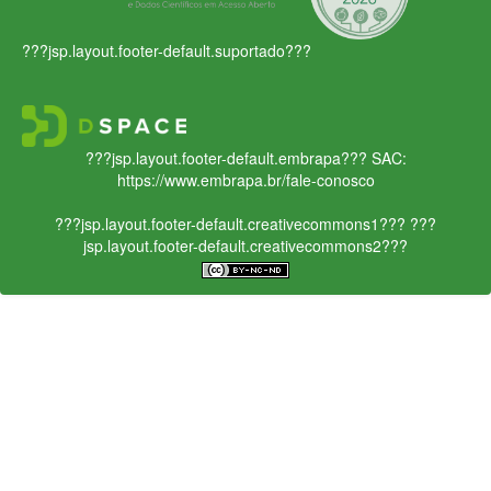
???jsp.layout.footer-default.suportado???
???jsp.layout.footer-default.embrapa???
SAC:
https://www.embrapa.br/fale-conosco
???jsp.layout.footer-default.creativecommons1???
???
jsp.layout.footer-default.creativecommons2???