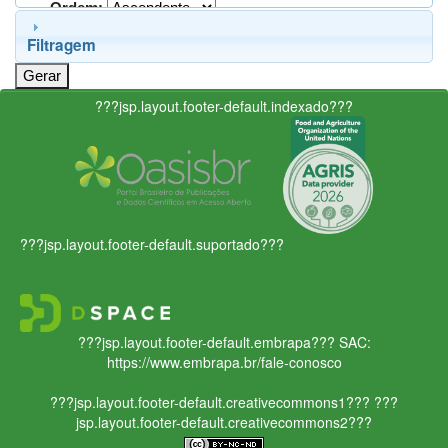
Ordem:
Filtragem
???jsp.layout.footer-default.indexado???
???jsp.layout.footer-default.suportado???
???jsp.layout.footer-default.embrapa???
SAC:
https://www.embrapa.br/fale-conosco
???jsp.layout.footer-default.creativecommons1???
???
jsp.layout.footer-default.creativecommons2???