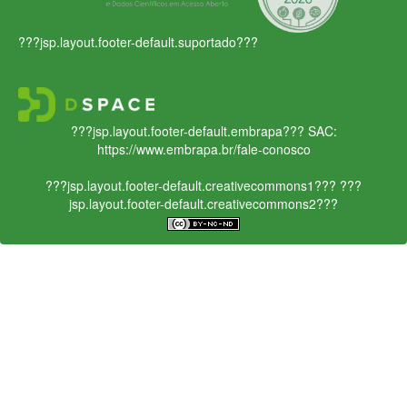
???jsp.layout.footer-default.suportado???
???jsp.layout.footer-default.embrapa???
SAC:
https://www.embrapa.br/fale-conosco
???jsp.layout.footer-default.creativecommons1???
???
jsp.layout.footer-default.creativecommons2???