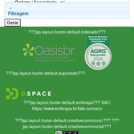
Ordem:
Filtragem
???jsp.layout.footer-default.indexado???
???jsp.layout.footer-default.suportado???
???jsp.layout.footer-default.embrapa???
SAC:
https://www.embrapa.br/fale-conosco
???jsp.layout.footer-default.creativecommons1???
???
jsp.layout.footer-default.creativecommons2???