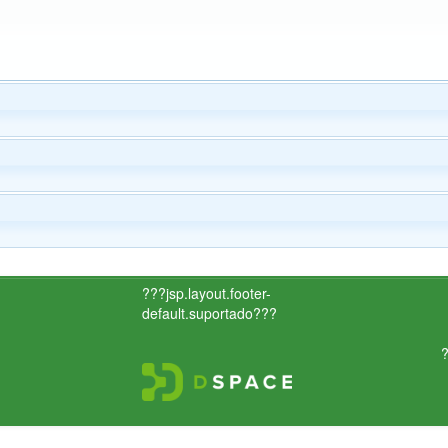
???jsp.layout.footer-
default.suportado???
?