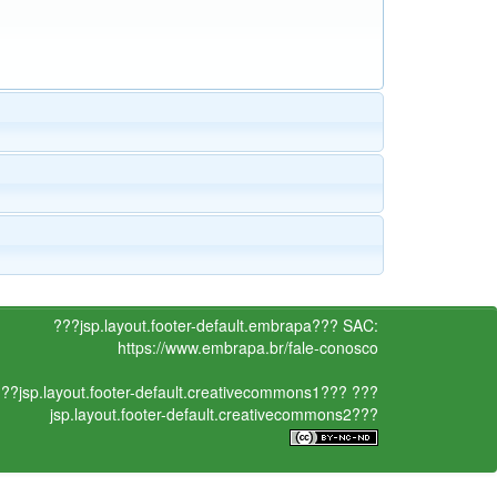
???jsp.layout.footer-default.embrapa???
SAC:
https://www.embrapa.br/fale-conosco
??jsp.layout.footer-default.creativecommons1???
???
jsp.layout.footer-default.creativecommons2???