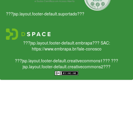
???jsp.layout.footer-default.suportado???
???jsp.layout.footer-default.embrapa???
SAC:
https://www.embrapa.br/fale-conosco
???jsp.layout.footer-default.creativecommons1???
???
jsp.layout.footer-default.creativecommons2???