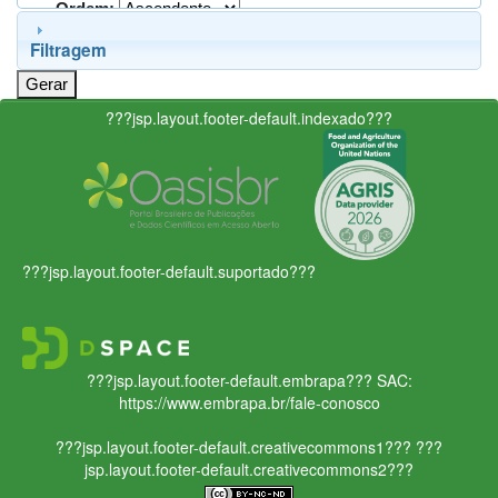
Ordem:
Filtragem
???jsp.layout.footer-default.indexado???
???jsp.layout.footer-default.suportado???
???jsp.layout.footer-default.embrapa???
SAC:
https://www.embrapa.br/fale-conosco
???jsp.layout.footer-default.creativecommons1???
???
jsp.layout.footer-default.creativecommons2???