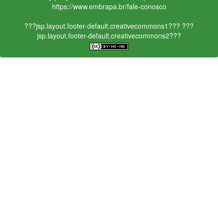
https://www.embrapa.br/fale-conosco
???jsp.layout.footer-default.creativecommons1???
???
jsp.layout.footer-default.creativecommons2???