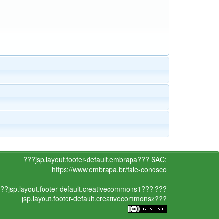
???jsp.layout.footer-default.embrapa???
SAC:
https://www.embrapa.br/fale-conosco
??jsp.layout.footer-default.creativecommons1???
???
jsp.layout.footer-default.creativecommons2???