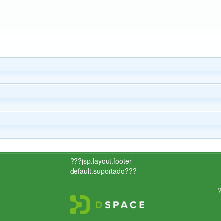
???jsp.layout.footer-
default.suportado???
?