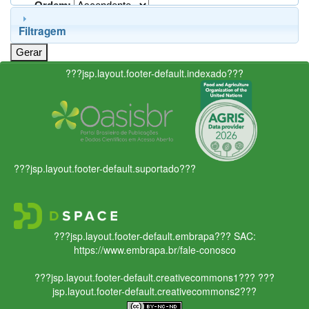
Ordem:
Filtragem
???jsp.layout.footer-default.indexado???
???jsp.layout.footer-default.suportado???
???jsp.layout.footer-default.embrapa???
SAC:
https://www.embrapa.br/fale-conosco
???jsp.layout.footer-default.creativecommons1???
???
jsp.layout.footer-default.creativecommons2???