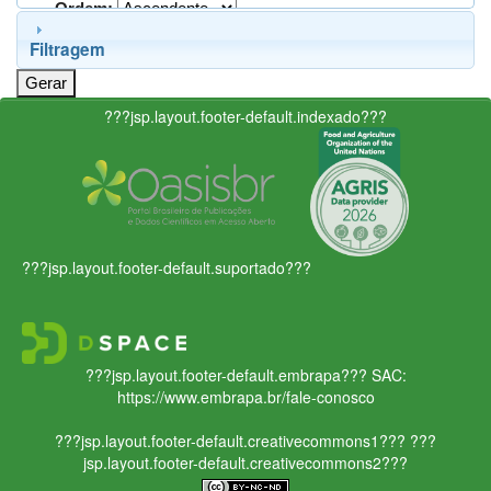
Ordem:
Filtragem
???jsp.layout.footer-default.indexado???
???jsp.layout.footer-default.suportado???
???jsp.layout.footer-default.embrapa???
SAC:
https://www.embrapa.br/fale-conosco
???jsp.layout.footer-default.creativecommons1???
???
jsp.layout.footer-default.creativecommons2???