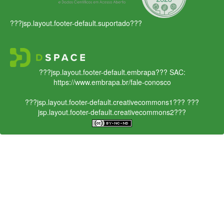
???jsp.layout.footer-default.suportado???
???jsp.layout.footer-default.embrapa???
SAC:
https://www.embrapa.br/fale-conosco
???jsp.layout.footer-default.creativecommons1???
???
jsp.layout.footer-default.creativecommons2???