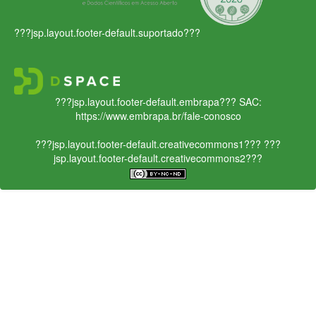
???jsp.layout.footer-default.suportado???
???jsp.layout.footer-default.embrapa???
SAC:
https://www.embrapa.br/fale-conosco
???jsp.layout.footer-default.creativecommons1???
???
jsp.layout.footer-default.creativecommons2???