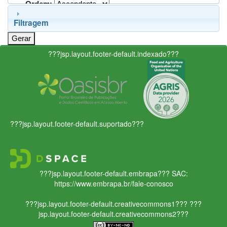
Ordem:
Filtragem
???jsp.layout.footer-default.indexado???
???jsp.layout.footer-default.suportado???
???jsp.layout.footer-default.embrapa???
SAC:
https://www.embrapa.br/fale-conosco
???jsp.layout.footer-default.creativecommons1???
???
jsp.layout.footer-default.creativecommons2???