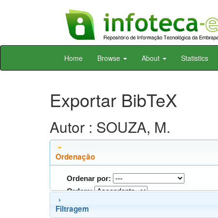
Skip
Home
Browse
About
Statistics
navigation
Exportar BibTeX
Autor : SOUZA, M.
Ordenação
Ordenar por:
Ordem:
Filtragem