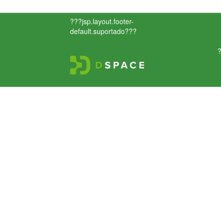
???jsp.layout.footer-
default.suportado???
?