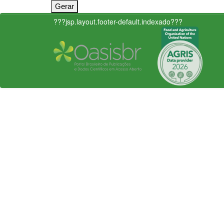
???jsp.layout.footer-default.indexado???