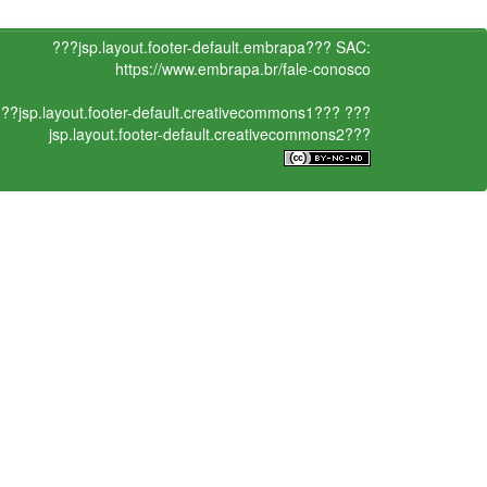
???jsp.layout.footer-default.embrapa???
SAC:
https://www.embrapa.br/fale-conosco
??jsp.layout.footer-default.creativecommons1???
???
jsp.layout.footer-default.creativecommons2???