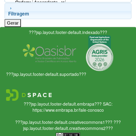
Ordem:
Filtragem
???jsp.layout.footer-default.indexado???
???jsp.layout.footer-default.suportado???
???jsp.layout.footer-default.embrapa???
SAC:
https://www.embrapa.br/fale-conosco
???jsp.layout.footer-default.creativecommons1???
???
jsp.layout.footer-default.creativecommons2???